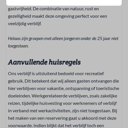
terrassen waar je geniet van de bekende Brabantse
Servies
gastvrijheid. De combinatie van natuur, rust en
Combimagnetron
gezelligheid maakt deze omgeving perfect voor een
Waterkoker
veelzijdig verblijf.
Keuken
Oven: Heteluchtoven
Helaas zijn groepen met alleen jongeren onder de 25 jaar niet
Inductie kookplaat
toegestaan.
Vaatwasser
Keukengerei
Aanvullende huisregels
Vriezer
Ons verblijf is uitsluitend bedoeld voor recreatief
Afzuigkap
gebruik. Dit betekent dat wij alleen gasten ontvangen die
Drinkglazen
hier verblijven voor vakantie, ontspanning of toeristische
Borden
doeleinden. Werkgerelateerde verblijven, zoals zakelijke
Eettafel
reizen, tijdelijke huisvesting voor werknemers of verblijf
Bestek
in verband met werkactiviteiten, zijn niet toegestaan. Bij
Pannen
het maken van een reservering gaat u akkoord met deze
Inclusief keukendoeken
voorwaarde. Indien blijkt dat het verblijf toch een