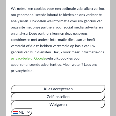
Kledingkast
beleven. Neem een verfrissende duik in het zwembad,
We gebruiken cookies voor een optimale gebruikservaring,
huur een fiets en trek de omgeving in of laat kinderen
Familie/Kinderen
om gepersonaliseerde inhoud te bieden en ons verkeer te
spelen in de speeltuinen op het park. Sportliefhebbers
analyseren. Ook delen we informatie over uw gebruik van
kunnen hun energie kwijt in het sportcentrum, terwijl
Kindvriendelijk
onze site met onze partners voor social media, adverteren
anderen juist kiezen voor een rustige wandeling over het
Kinderstoel tegen betaling
en analyse. Deze partners kunnen deze gegevens
park. Zo combineer je ontspanning met gezellige
combineren met andere informatie die u aan ze heeft
Babybedje tegen betaling
verstrekt of die ze hebben verzameld op basis van uw
activiteiten voor de hele groep.
Kindveilige stopcontacten
gebruik van hun diensten. Bekijk voor meer informatie ons
Oirschotse Heide: Brabantse natuur
privacybeleid
.
Google
gebruikt cookies voor
Toegankelijkheid
gepersonaliseerde advertenties. Meer weten? Lees ons
op z’n mooist
privacybeleid.
Rolstoelvriendelijk
De
Oirschotse Heide:
ligt vlak bij het park en is een van
Gelijkvloers
de grootste en mooiste natuurgebieden van Brabant.
Douchestoel
Alles accepteren
Hier wandel of fiets je door uitgestrekte heidevelden,
Zelf instellen
rustige bossen en open landschappen waar je echt even
Keuken
kunt ontsnappen aan de drukte van alledag. Onderweg
Weigeren
Koffiecupmachine
kom je langs sfeervolle dorpen met gezellige cafés en
NL
Koelkast