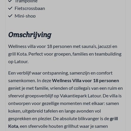
Trampoline
Fietscrossbaan
Mini-shop
Schommels
Buitenspeeltuin
Omschrijving
Binnenzwembad
Wellness villa voor 18 personen met sauna’s, jacuzzi en
Voetbalveld
grill Kota. Perfect voor groepen, families en teambuilding
Buitenzwembad
op Latour.
Fietsverhuur
Een verblijf waar ontspanning, samenzijn en comfort
Wellness
samenkomen. In deze
Wellness Villa voor 18 personen
geniet je met familie, vrienden of collega’s van een ruim en
Sauna
sfeervol groepsverblijf op Vakantiepark Latour. De villa is
Jacuzzi
ontworpen voor gezellige momenten met elkaar: samen
Verwarming & Verkoeling
koken, uitgebreid tafelen en lange avonden vol
gesprekken en plezier. De absolute blikvanger is de
grill
Centrale verwarming
Kota
, een sfeervolle houten grillhut waar je samen