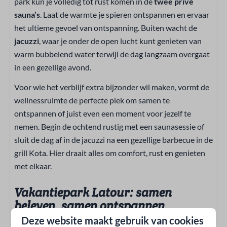
park kun je volledig tot rust komen in de
twee privé
Inclusief handdoeken
sauna’s
. Laat de warmte je spieren ontspannen en ervaar
het ultieme gevoel van ontspanning. Buiten wacht de
Veiligheid
jacuzzi
, waar je onder de open lucht kunt genieten van
warm bubbelend water terwijl de dag langzaam overgaat
Rookmelder
in een gezellige avond.
Brandblusser
Voor wie het verblijf extra bijzonder wil maken, vormt de
Ligging
wellnessruimte de perfecte plek om samen te
ontspannen of juist even een moment voor jezelf te
Vrijstaand
nemen. Begin de ochtend rustig met een saunasessie of
sluit de dag af in de jacuzzi na een gezellige barbecue in de
Slaapkamer
grill Kota. Hier draait alles om comfort, rust en genieten
Bedlinnen inbegrepen
met elkaar.
Queensize bed: 7
Vakantiepark Latour: samen
Eenpersoonsbed: 4
beleven, samen ontspannen
Twee éénpersoonsbedden
Airco in slaapkamer
Deze website maakt gebruik van cookies
Op
Vakantiepark Latour:
is er voor iedere gast iets te