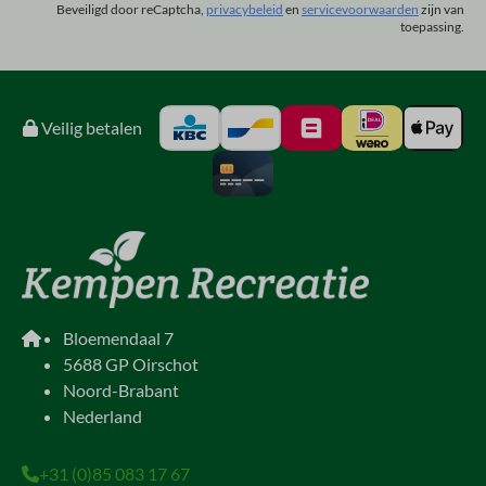
Beveiligd door reCaptcha,
privacybeleid
en
servicevoorwaarden
zijn van
toepassing.
Veilig betalen
Bloemendaal 7
5688 GP Oirschot
Noord-Brabant
Nederland
+31 (0)85 083 17 67