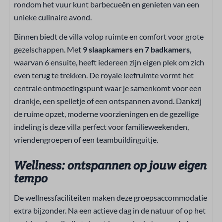
Airconditioning
rondom het vuur kunt barbecueën en genieten van een
unieke culinaire avond.
Entertainment
Binnen biedt de villa volop ruimte en comfort voor grote
Flatscreen TV
gezelschappen. Met
9 slaapkamers en 7 badkamers
,
Smart TV
waarvan 6 ensuite, heeft iedereen zijn eigen plek om zich
AM/FM radio
even terug te trekken. De royale leefruimte vormt het
centrale ontmoetingspunt waar je samenkomt voor een
Sport en activiteiten
drankje, een spelletje of een ontspannen avond. Dankzij
de ruime opzet, moderne voorzieningen en de gezellige
Tennisbaan
indeling is deze villa perfect voor familieweekenden,
Tafeltennistafel
vriendengroepen of een teambuildinguitje.
Tafelvoetbal
Wellness: ontspannen op jouw eigen
Badkamer
tempo
Wastafel: 7
De wellnessfaciliteiten maken deze groepsaccommodatie
Toilet
extra bijzonder. Na een actieve dag in de natuur of op het
Douche