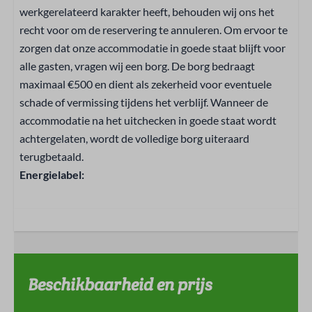
Buiten
werkgerelateerd karakter heeft, behouden wij ons het
recht voor om de reservering te annuleren. Om ervoor te
Terras
zorgen dat onze accommodatie in goede staat blijft voor
Parasol
alle gasten, vragen wij een borg. De borg bedraagt
BBQ: Houtskool
maximaal €500 en dient als zekerheid voor eventuele
Parkeerplaats: 2
schade of vermissing tijdens het verblijf. Wanneer de
Kampvuurplaats
accommodatie na het uitchecken in goede staat wordt
Loungeset
achtergelaten, wordt de volledige borg uiteraard
Grill kota
terugbetaald.
Buitenkeuken
Energielabel:
Tuinmeubels
Tuin
Beschikbaarheid en prijs