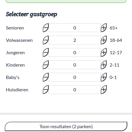
Selecteer gastgroep
Senioren
65+
Volwassenen
18-64
Jongeren
12-17
Kinderen
2-11
Baby's
0-1
Huisdieren
Toon resultaten (2 parken)