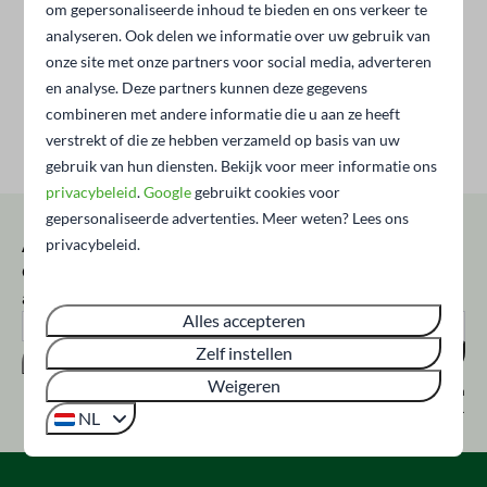
om gepersonaliseerde inhoud te bieden en ons verkeer te
analyseren. Ook delen we informatie over uw gebruik van
onze site met onze partners voor social media, adverteren
en analyse. Deze partners kunnen deze gegevens
combineren met andere informatie die u aan ze heeft
verstrekt of die ze hebben verzameld op basis van uw
gebruik van hun diensten. Bekijk voor meer informatie ons
privacybeleid
.
Google
gebruikt cookies voor
gepersonaliseerde advertenties. Meer weten? Lees ons
Altijd op de hoogte?
privacybeleid.
Ontvang als eerste onze acties en
aanbiedingen!
Alles accepteren
Zelf instellen
Versturen
Weigeren
Beveiligd door reCaptcha,
privacybeleid
en
servicevoorwaarden
zijn van
toepassing.
NL