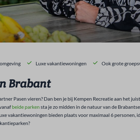
 omgeving
Luxe vakantiewoningen
Ook grote groeps
 in Brabant
 partner Pasen vieren? Dan ben je bij Kempen Recreatie aan het ju
 vanaf
beide parken
sta je zo midden in de natuur van de Brabant
luxe vakantiewoningen bieden plaats voor maximaal 6 personen, i
akantieparken?