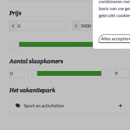
combineren met 
basis van uw ge
Kampvuurplaats (1)
Prijs
gebruikt cookie
€
€
Alles accepter
Aantal slaapkamers
Het vakantiepark
Sport en activiteiten
Tafeltennistafel (26)