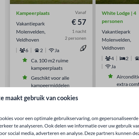
Vanaf
Kampeerplaats
White Lodge | 4
€ 57
personen
Vakantiepark
Molenvelden,
1 nacht
Vakantiepark
2 personen
Veldhoven
Molenvelden,
Veldhoven
6
2
Ja
4
2
Ca. 100 m2 ruime
Ja
kampeerplaats
Airconditi
Geschikt voor alle
extra com
kampeermiddelen
Licht en ru
10 ampère stroom
e maakt gebruik van cookies
ingericht
Eigen wateraansluiting en
Afgesloten
waterafvoer
okies voor een optimale gebruikservaring, om gepersonaliseerde
fietsen
CAI- aansluiting en gratis
erkeer te analyseren. Ook delen we informatie over uw gebruik va
Eigen terra
WiFi
oor social media, adverteren en analyse. Deze partners kunnen d
buitenluc