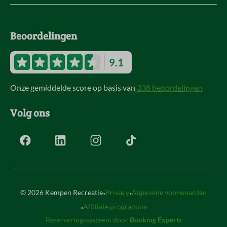
Beoordelingen
9.1
Onze gemiddelde score op basis van
338 beoordelingen
Volg ons
·
·
© 2026 Kempen Recreatie
Privacy
Algemene voorwaarden
·
Affiliate programma
Reserveringssysteem door
Booking Experts