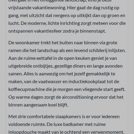
Smart TV
vrijstaande vakantiewoning. Hier gaat de dag rustig op
gang, met uitzicht dat nergens op uitkijkt dan op groen en
Badkamer
lucht. De moderne, lichte inrichting zorgt meteen voor die
ontspannen vakantiesfeer zodra je binnenstapt.
Douche
Toilet
De woonkamer trekt het buiten naar binnen via grote
Inclusief handdoeken
ramen die het landschap als een levend schilderij inlijsten.
Wastafel: 1
Aan de ruime eettafel in de open keuken geniet je van
uitgebreide ontbijtjes, gezellige diners en lange avonden
Veiligheid
samen. Alles is aanwezig om het jezelf gemakkelijk te
maken, van de vaatwasser en inductiekookplaat tot de
Rookmelder
koffiecupmachine die je morgen een vliegende start geeft.
Op warme dagen zorgt de airconditioning ervoor dat het
Ligging
binnen aangenaam koel blijft.
Aan de bosrand
Met drie comfortabele slaapkamers is er voor iedereen
Vrijstaand
voldoende ruimte. De luxe badkamer met ruime
Dichtbij het zwembad
inloopdouche maakt van je ochtend een verwenmoment,