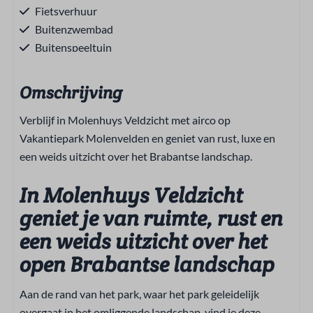
Fietsverhuur
Buitenzwembad
Buitenspeeltuin
Schommels
Trampoline
Omschrijving
Oplaadpunt elektrische fietsen
Verblijf in Molenhuys Veldzicht met airco op
Oplaadpunt elektrische auto
Vakantiepark Molenvelden en geniet van rust, luxe en
Restaurant
een weids uitzicht over het Brabantse landschap.
Verwarming & Verkoeling
In Molenhuys Veldzicht
Airconditioning
geniet je van ruimte, rust en
Centrale verwarming
een weids uitzicht over het
Entertainment
open Brabantse landschap
Flatscreen TV
Aan de rand van het park, waar het park geleidelijk
AM/FM radio
overgaat in het omliggende landschap, vind je deze