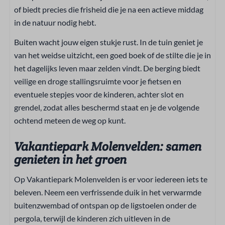
of biedt precies die frisheid die je na een actieve middag
Slaapkamer
in de natuur nodig hebt.
Kledingkast
Buiten wacht jouw eigen stukje rust. In de tuin geniet je
Bedlinnen inbegrepen
van het weidse uitzicht, een goed boek of de stilte die je in
Twee éénpersoonsbedden
het dagelijks leven maar zelden vindt. De berging biedt
Televisie op slaapkamer
veilige en droge stallingsruimte voor je fietsen en
Eenpersoonsbed: 4
eventuele stepjes voor de kinderen, achter slot en
Kledinghangers: 6
grendel, zodat alles beschermd staat en je de volgende
Queensize bed: 1
ochtend meteen de weg op kunt.
Familie/Kinderen
Vakantiepark Molenvelden: samen
genieten in het groen
Babybedje tegen betaling
Kinderstoel tegen betaling
Op Vakantiepark Molenvelden is er voor iedereen iets te
Kindvriendelijk
beleven. Neem een verfrissende duik in het verwarmde
buitenzwembad of ontspan op de ligstoelen onder de
Toegankelijkheid
pergola, terwijl de kinderen zich uitleven in de