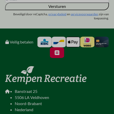
Versturen
Beveiligd door reCaptcha,
privacybeleid
en
servicevoorwaarden
zijn van
toepassing.
Veilig betalen
Banstraat 25
5506 LA Veldhoven
Noord-Brabant
Nederland