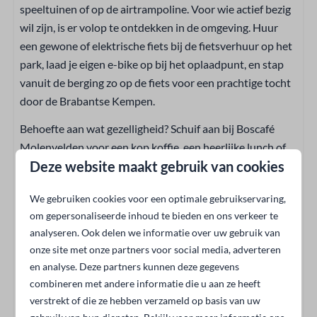
speeltuinen of op de airtrampoline. Voor wie actief bezig
Gelijkvloers
wil zijn, is er volop te ontdekken in de omgeving. Huur
een gewone of elektrische fiets bij de fietsverhuur op het
Keuken
park, laad je eigen e-bike op bij het oplaadpunt, en stap
Pannen
vanuit de berging zo op de fiets voor een prachtige tocht
Bestek
door de Brabantse Kempen.
Eettafel
Behoefte aan wat gezelligheid? Schuif aan bij Boscafé
Borden
Molenvelden voor een kop koffie, een heerlijke lunch of
Vaatwasser
Deze website maakt gebruik van cookies
een ontspannen diner in de bossfeer. Hier vind je
Drinkglazen
vakantie precies op jouw tempo.
Afzuigkap
We gebruiken cookies voor een optimale gebruikservaring,
Vriezer
om gepersonaliseerde inhoud te bieden en ons verkeer te
Ontdek de Brabantse Kempen:
Keukengerei
analyseren. Ook delen we informatie over uw gebruik van
natuur, charme en gezelligheid
Inclusief keukendoeken
onze site met onze partners voor social media, adverteren
Keuken
Vakantiepark Molenvelden ligt midden in de Brabantse
en analyse. Deze partners kunnen deze gegevens
combineren met andere informatie die u aan ze heeft
Waterkoker
Kempen, een uitgestrekte zandstreek met dennenbossen,
verstrekt of die ze hebben verzameld op basis van uw
Combimagnetron
heidevelden en vennen. De berging staat klaar voor je