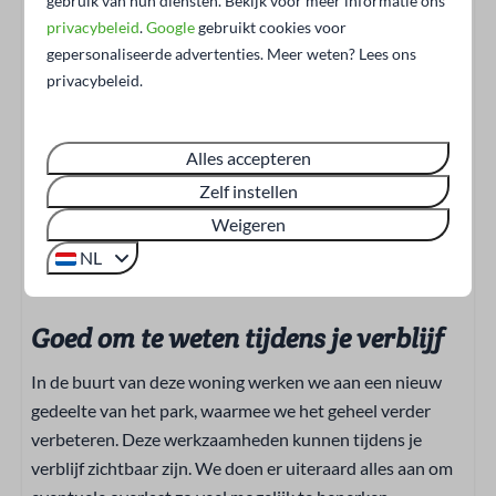
gebruik van hun diensten. Bekijk voor meer informatie ons
Servies
fietsen, zodat je ze droog en veilig terugvindt en er de
privacybeleid
.
Google
gebruikt cookies voor
Inductie kookplaat
volgende ochtend gewoon uitrijdt voor een nieuwe tocht.
gepersonaliseerde advertenties. Meer weten? Lees ons
Koffiecupmachine
Volg een van de vele fietsroutes door de omgeving, met
privacybeleid.
Koelkast
onderweg sfeervolle dorpjes en terrasjes waar de
Oven: Heteluchtoven
Brabantse gastvrijheid vanzelf zijn werk doet.
Alles accepteren
Liever te voet op pad? De Zandoerlese Bossen liggen
Buiten
Zelf instellen
vlakbij en nodigen uit tot een ontspannen wandeling
door een afwisselend landschap van groen en stilte. Of je
Weigeren
Tuin
nu kiest voor actief ontdekken of heerlijk niets doen: de
Tuinmeubels
NL
omgeving van Molenvelden biedt altijd meer dan genoeg.
Terras
Parasol
Goed om te weten tijdens je verblijf
Parkeerplaats: 1
In de buurt van deze woning werken we aan een nieuw
gedeelte van het park, waarmee we het geheel verder
verbeteren. Deze werkzaamheden kunnen tijdens je
verblijf zichtbaar zijn. We doen er uiteraard alles aan om