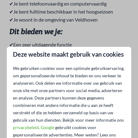
✔Je bent telefoonvaardig en computervaardig
✔Je bent fulltime beschikbaar in het hoogseizoen
✔Je woont in de omgeving van Veldhoven
Dit bieden we je:
✔Een zeer uitdagende functie
✔Een vast contract voor 24 uur per week
Deze website maakt gebruik van cookies
✔Een fijne werkplek in een klein en betrokken team
We gebruiken cookies voor een optimale gebruikservaring,
✔Maandsalaris in overleg, afhankelijk van je ervaring
om gepersonaliseerde inhoud te bieden en ons verkeer te
✔Fulltime werken in het hoogseizoen, meer vrije tijd in
analyseren. Ook delen we informatie over uw gebruik van
het laagseizoen
onze site met onze partners voor social media, adverteren
Werken bij Vakantiepark
en analyse. Deze partners kunnen deze gegevens
Molenvelden
combineren met andere informatie die u aan ze heeft
verstrekt of die ze hebben verzameld op basis van uw
Vakantiepark Molenvelden is een gemoedelijk en
gebruik van hun diensten. Bekijk voor meer informatie ons
kleinschalig vakantiepark in de groene, bosrijke
privacybeleid
.
Google
gebruikt cookies voor
omgeving van het Brabantse Veldhoven. De camping en
gepersonaliseerde advertenties. Meer weten? Lees ons