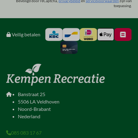
Beveiligd door reCaptcha,
privacybeleid
en
servicevoorwaarden
zijn van
toepassing.
Veilig betalen
Banstraat 25
5506 LA Veldhoven
Noord-Brabant
Nederland
085 083 17 67