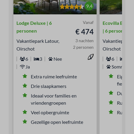
9,4
Vanaf
Lodge Deluxe | 6
Ecovilla Boszi
€ 474
personen
| 6 personen
Vakantiepark Latour,
3 nachten
Vakantiepark L
2 personen
Oirschot
Oirschot
6
3
Nee
6
3
Ja
Sommige
Extra ruime leefruimte
Eigen af
fietsenb
Drie slaapkamers
Duurza
Ideaal voor families en
vriendengroepen
Rustige 
Veel opbergruimte
Ruim en 
Gezellige open leefruimte