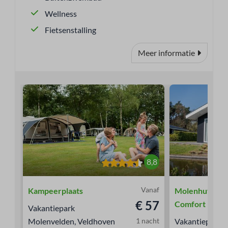
Wellness
Fietsenstalling
Meer informatie
8,8
Vanaf
Kampeerplaats
Molenhuys Wa
€ 57
Comfort | 6 p
Vakantiepark
Molenvelden, Veldhoven
1 nacht
Vakantiepark