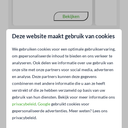
Bekijken
Deze website maakt gebruik van cookies
We gebruiken cookies voor een optimale gebruikservaring,
Jullie verblijf midden in de
om gepersonaliseerde inhoud te bieden en ons verkeer te
analyseren. Ook delen we informatie over uw gebruik van
Brabantse Kempen
onze site met onze partners voor social media, adverteren
en analyse. Deze partners kunnen deze gegevens
Of je nu op Vakantiepark Molenvelden in Veldhoven of
combineren met andere informatie die u aan ze heeft
op Vakantiepark Latour in Oirschot vakantie komt
verstrekt of die ze hebben verzameld op basis van uw
vieren... Onze vakantiehuizen in Brabant voor 6
gebruik van hun diensten. Bekijk voor meer informatie ons
personen beloven je een comfortabel verblijf! Alle lodges
privacybeleid
.
Google
gebruikt cookies voor
en villa's zijn voorzien van een
complete inrichting en
gepersonaliseerde advertenties. Meer weten? Lees ons
een volledige inventaris
waardoor het je aan niets
privacybeleid.
ontbreekt in jullie 6-persoons vakantiewoning. Met een