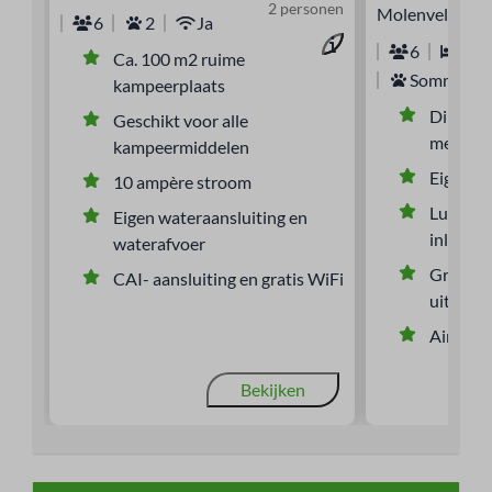
2 personen
Molenvelden, 
6
2
Ja
6
3
Ca. 100 m2 ruime
Sommige
kampeerplaats
Direct g
Geschikt voor alle
met vrij 
kampeermiddelen
Eigen te
10 ampère stroom
Luxe ba
Eigen wateraansluiting en
inloopd
waterafvoer
Grote ra
CAI- aansluiting en gratis WiFi
uitzicht
Airco vo
Bekijken