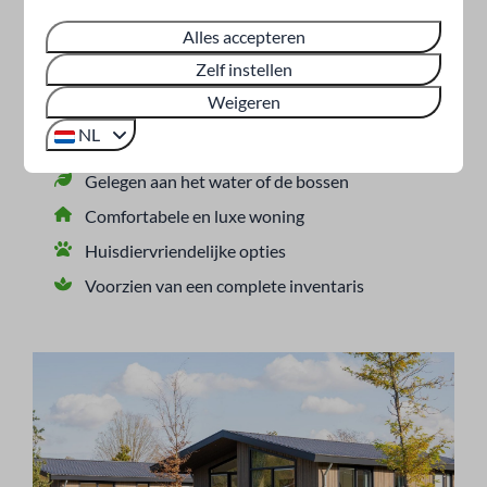
natuurrijke ligging aan het water of aan de bosrand biedt
Alles accepteren
het terras een prachtig uitzicht. En binnen? Daar geniet
Zelf instellen
je van optimaal comfort en volop luxe!
Weigeren
Onze huisjes voor 6 personen:
NL
Gelegen aan het water of de bossen
Comfortabele en luxe woning
Huisdiervriendelijke opties
Voorzien van een complete inventaris